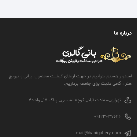
درباره ما
امیدوار هستم بتوانیم در جهت ارتقای کیفیت محصول ایرانی و ترویج
هنر ، گامی مثبت برای جامعه برداریم.
تهران_سعادت آباد_ کوچه نفیسی_ پلاک 17_ واحد4
09123037624
mail@banigallery.com