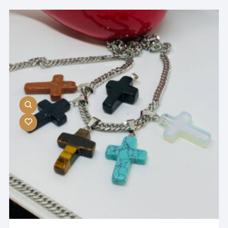
مختلفی
می
باشد.
گزینه
ها
ممکن
است
در
صفحه
محصول
انتخاب
شوند