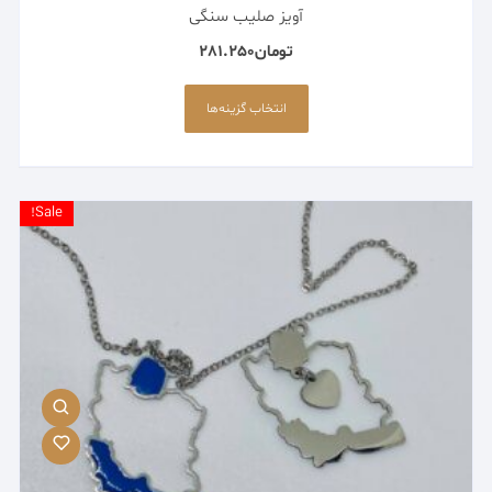
آویز صلیب سنگی
تومان
281.250
این
محصول
انتخاب گزینه‌ها
دارای
انواع
مختلفی
می
Sale!
باشد.
گزینه
ها
ممکن
است
در
صفحه
محصول
انتخاب
شوند