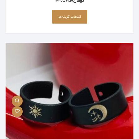
تومان
438.750
این
محصول
انتخاب گزینه‌ها
دارای
انواع
مختلفی
می
باشد.
گزینه
ها
ممکن
است
در
صفحه
محصول
انتخاب
شوند