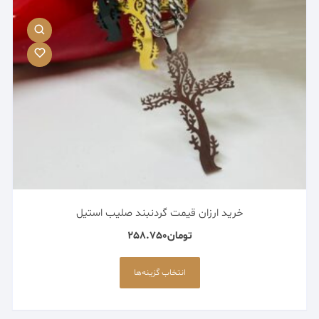
در
صفحه
محصول
انتخاب
شوند
خرید ارزان قیمت گردنبند صلیب استیل
تومان
258.750
این
محصول
انتخاب گزینه‌ها
دارای
انواع