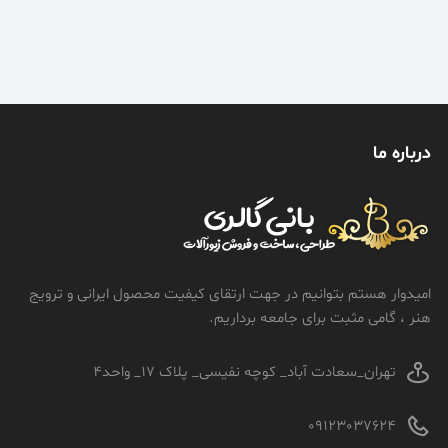
درباره ما
امیدوار هستم بتوانیم در جهت ارتقای کیفیت محصول ایرانی و ترویج
هنر ، گامی مثبت برای جامعه برداریم.
تهران_سعادت آباد_ کوچه نفیسی_ پلاک 17_ واحد4
09123037624