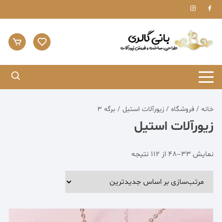
Ski
t
conten
خانه
/
فروشگاه
/
زیورآلات استیل
/ برگه 3
زیورآلات استیل
مرتب‌سازی
نمایش 33–48 از 112 نتیجه
بر
اساس
جدیدترین