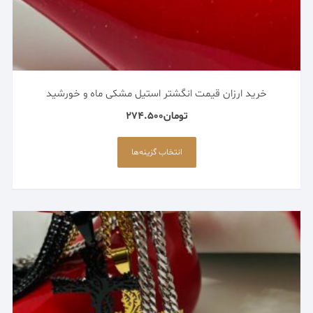
خرید ارزان قیمت انگشتر استیل مشکی ماه و خورشید
تومان
274.500
این
محصول
انتخاب گزینه‌ها
دارای
انواع
مختلفی
می
باشد.
گزینه
ها
ممکن
است