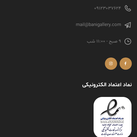
09123037624
mail@banigallery.com
9 صبح - 11:00 شب
نماد اعتماد الکترونیکی