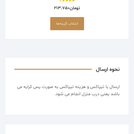
امتیاز
تومان
213.750
4.50
از 5
این
محصول
انتخاب گزینه‌ها
دارای
انواع
مختلفی
می
باشد.
گزینه
نحوه ارسال
ها
ممکن
ارسال با تیپاکس و هزینه تیپاکس به صورت پس کرایه می
است
باشد یعنی درب منزل انجام می شود.
در
صفحه
محصول
انتخاب
شوند