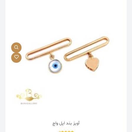
آویز بند اپل واچ