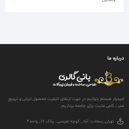
درباره ما
امیدوار هستم بتوانیم در جهت ارتقای کیفیت محصول ایرانی و ترویج
هنر ، گامی مثبت برای جامعه برداریم.
تهران_سعادت آباد_ کوچه نفیسی_ پلاک 17_ واحد4