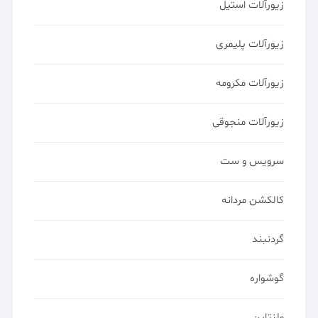
زیورآلات استیل
زیورآلات پلیمری
زیورآلات مکرومه
زیورآلات منجوقی
سرویس و ست
کالکشن مردانه
گردنبند
گوشواره
ولنتاین