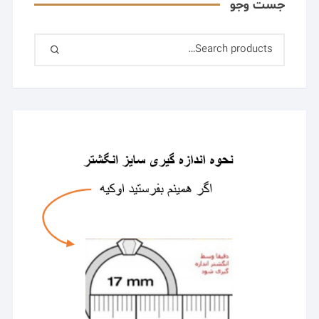
جست وجو