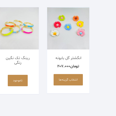
اکسسوری
پابند
کالکشن مردانه
زیورآلات استیل
انگشتر گل بابونه
رینگ تک نگین
زیورآلات پلیمری
رنگی
تومان
207.000
زیورآلات مکرومه
این
این
محصول
انتخاب گزینه‌ها
محصو
ناموجود
زیورآلات منجوقی
دارای
دارای
انواع
انواع
مختلفی
مختلف
می
می
باشد.
باشد.