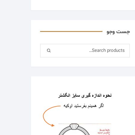
جست وجو