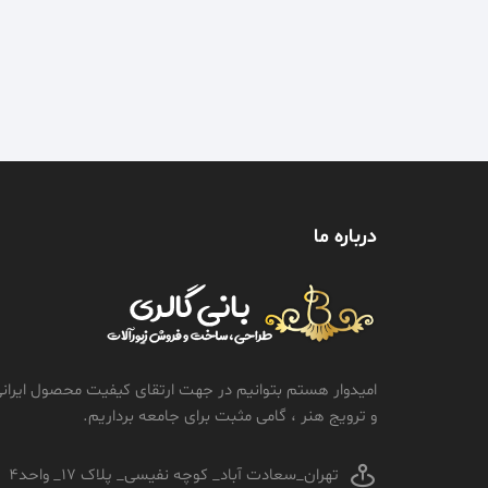
درباره ما
امیدوار هستم بتوانیم در جهت ارتقای کیفیت محصول ایران
و ترویج هنر ، گامی مثبت برای جامعه برداریم.
تهران_سعادت آباد_ کوچه نفیسی_ پلاک 17_ واحد4