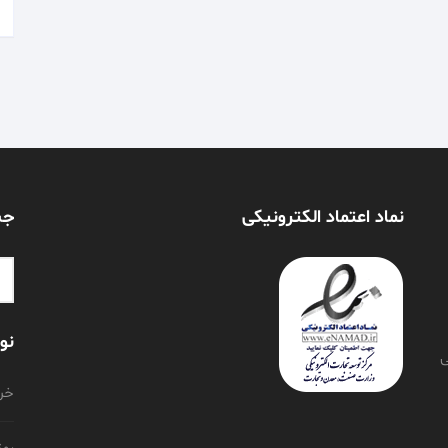
نماد اعتماد الکترونیکی
جس
or:
نو
ی
خری