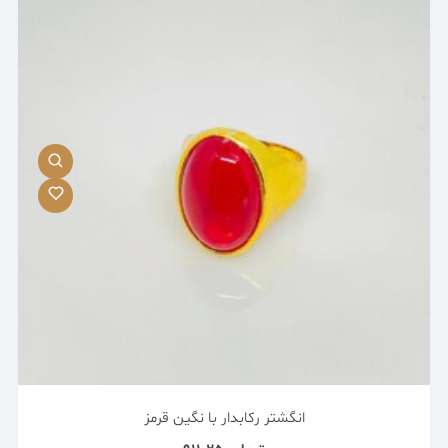
انگشتر رکابدار با نگین قرمز