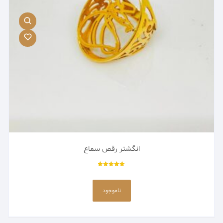
در
صفحه
محصول
انتخاب
شوند
انگشتر رقص سماع
امتیاز
5.00
از 5
ناموجود