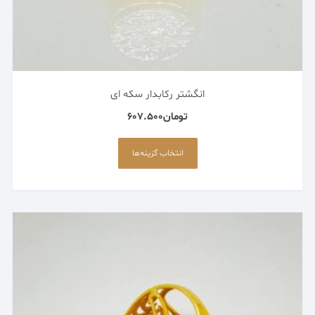
انگشتر رکابدار سکه ای
تومان
607.500
این
محصول
انتخاب گزینه‌ها
دارای
انواع
مختلفی
می
باشد.
گزینه
ها
ممکن
است