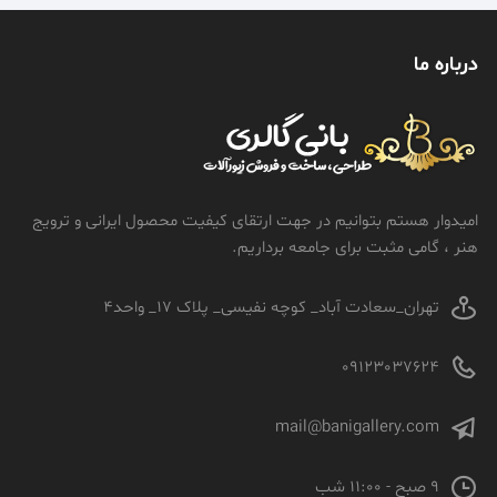
درباره ما
امیدوار هستم بتوانیم در جهت ارتقای کیفیت محصول ایرانی و ترویج
هنر ، گامی مثبت برای جامعه برداریم.
تهران_سعادت آباد_ کوچه نفیسی_ پلاک 17_ واحد4
09123037624
mail@banigallery.com
9 صبح - 11:00 شب