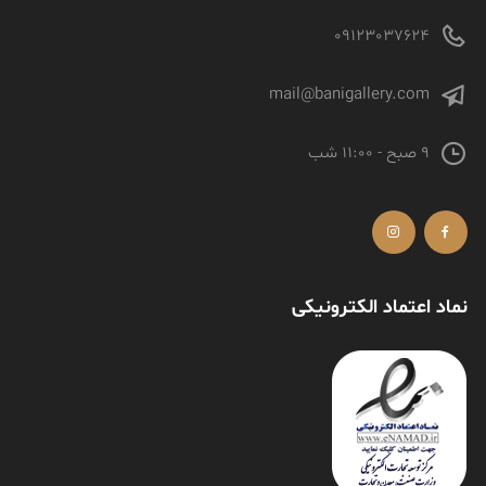
09123037624
mail@banigallery.com
9 صبح - 11:00 شب
نماد اعتماد الکترونیکی