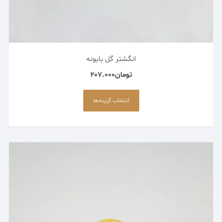
انگشتر گل بابونه
تومان
207.000
این
محصول
انتخاب گزینه‌ها
دارای
انواع
مختلفی
می
باشد.
گزینه
ها
ممکن
است
در