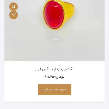
صفحه
محصول
انتخاب
شوند
انگشتر رکابدار با نگین قرمز
تومان
911.250
افزودن به سبد خرید