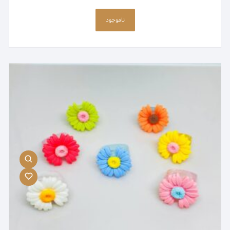
این
محصول
ناموجود
دارای
انواع
مختلفی
می
باشد.
گزینه
ها
ممکن
است
در
صفحه
محصول
انتخاب
شوند