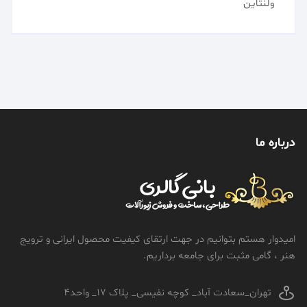
ولنتاین
درباره ما
امیدوار هستم بتوانیم در جهت ارتقای کیفیت محصول ایرانی و ترویج
هنر ، گامی مثبت برای جامعه برداریم.
تهران_سعادت آباد_ کوچه نفیسی_ پلاک 17_ واحد4