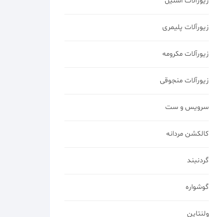
زیورآلات استیل
زیورآلات پلیمری
زیورآلات مکرومه
زیورآلات منجوقی
سرویس و ست
کالکشن مردانه
گردنبند
گوشواره
ولنتاین