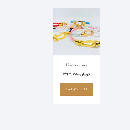
اکسسوری
پابند
کالکشن مردانه
زیورآلات استیل
دستبند امگا
زیورآلات پلیمری
تومان
393.750
زیورآلات مکرومه
این
محصول
انتخاب گزینه‌ها
زیورآلات منجوقی
دارای
انواع
مختلفی
می
باشد.