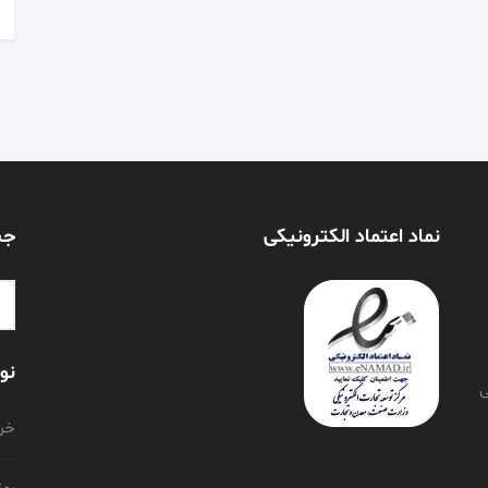
نماد اعتماد الکترونیکی
جس
or:
نو
ی
خری