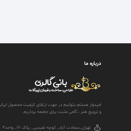
درباره ما
امیدوار هستم بتوانیم در جهت ارتقای کیفیت محصول ایران
و ترویج هنر ، گامی مثبت برای جامعه برداریم.
تهران_سعادت آباد_ کوچه نفیسی_ پلاک 17_ واحد4