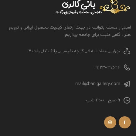
امیدوار هستم بتوانیم در جهت ارتقای کیفیت محصول ایرانی و ترویج
هنر ، گامی مثبت برای جامعه برداریم.
تهران_سعادت آباد_ کوچه نفیسی_ پلاک 17_ واحد4
09123037624
mail@banigallery.com
9 صبح - 11:00 شب