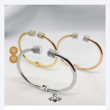
مختلفی
می
باشد.
گزینه
ها
ممکن
است
در
صفحه
محصول
انتخاب
شوند