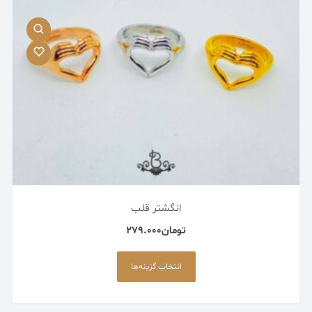
در
صفحه
محصول
انتخاب
شوند
انگشتر قلب
تومان
279.000
این
محصول
انتخاب گزینه‌ها
دارای
انواع