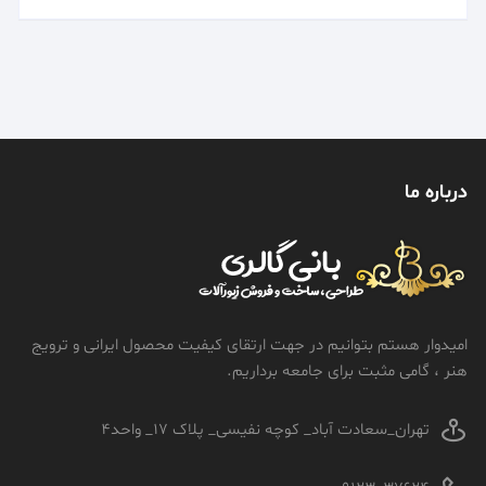
درباره ما
امیدوار هستم بتوانیم در جهت ارتقای کیفیت محصول ایرانی و ترویج
هنر ، گامی مثبت برای جامعه برداریم.
تهران_سعادت آباد_ کوچه نفیسی_ پلاک 17_ واحد4