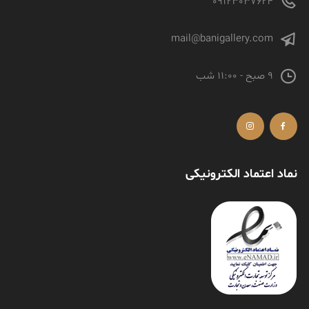
09123037624
mail@banigallery.com
9 صبح - 11:00 شب
نماد اعتماد الکترونیکی