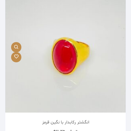
انگشتر رکابدار با نگین قرمز