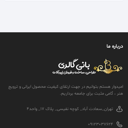
درباره ما
امیدوار هستم بتوانیم در جهت ارتقای کیفیت محصول ایرانی و ترویج
هنر ، گامی مثبت برای جامعه برداریم.
تهران_سعادت آباد_ کوچه نفیسی_ پلاک 17_ واحد4
09123037624