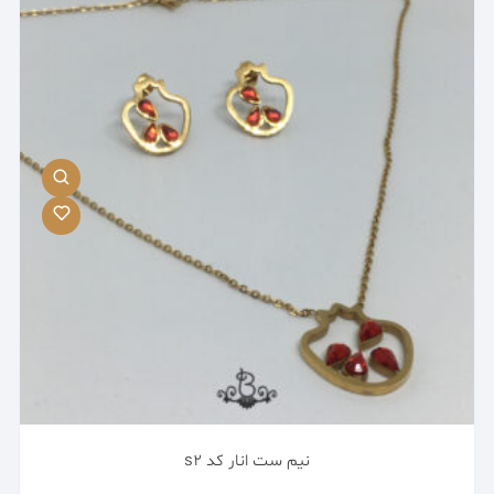
نیم ست انار کد s2