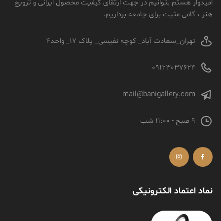
امیدوار هستم بتوانیم در جهت ارتقای کیفیت محصول ایرانی و ترویج
هنر ، گامی مثبت برای جامعه برداریم.
تهران_سعادت آباد_ کوچه نفیسی_ پلاک 17_ واحد4
09123037624
mail@banigallery.com
9 صبح - 11:00 شب
نماد اعتماد الکترونیکی