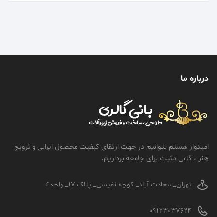
درباره ما
امیدوار هستم بتوانیم در جهت ارتقای کیفیت محصول ایرانی و ترویج
هنر ، گامی مثبت برای جامعه برداریم.
تهران_سعادت آباد_ کوچه نفیسی_ پلاک 17_ واحد4
09123037624