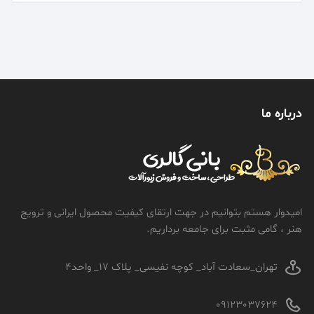
درباره ما
امیدوار هستم بتوانیم در جهت ارتقای کیفیت محصول ایرانی و ترویج
هنر ، گامی مثبت برای جامعه برداریم.
تهران_سعادت آباد_ کوچه نفیسی_ پلاک 17_ واحد4
09123037624