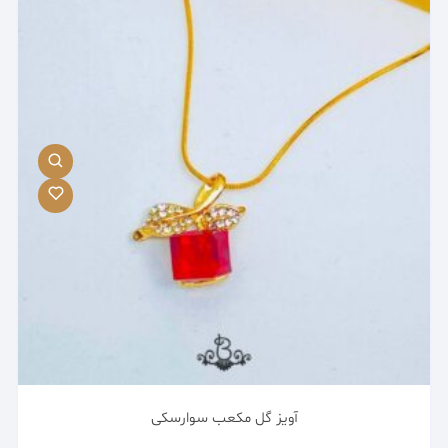
آویز گل مکعب سوارسکی