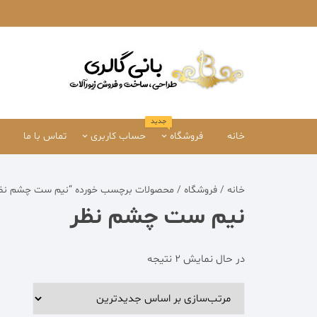
Ski
t
conten
جدید
خانه
فروشگاه
حساب کاربری
تماس با ما
دستبند
حساب کاربری من
خانه
/
فروشگاه
/ محصولات برچسب خورده “نیم ست چشم نظ
انگشتر
تسویه حساب
نیم ست چشم نظر
سرویس و ست
سبدخرید
مرتب‌سازی
در حال نمایش 2 نتیجه
گردنبند
بر
اساس
گوشواره
جدیدترین