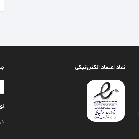
نماد اعتماد الکترونیکی
جس
or:
نو
ی
خری