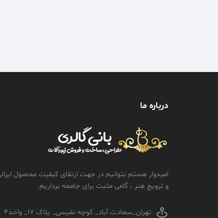
درباره ما
امیدوار هستم بتوانیم در جهت ارتقای کیفیت محصول ایران
و ترویج هنر ، گامی مثبت برای جامعه برداریم.
تهران_سعادت آباد_ کوچه نفیسی_ پلاک 17_ واحد4