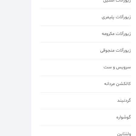
زیورآلات استیل
زیورآلات پلیمری
زیورآلات مکرومه
زیورآلات منجوقی
سرویس و ست
کالکشن مردانه
گردنبند
گوشواره
ولنتاین