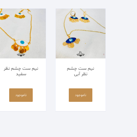
اکسسوری
پابند
کالکشن مردانه
زیورآلات استیل
نیم ست چشم
نیم ست چشم نظر
زیورآلات پلیمری
نظر آبی
سفید
زیورآلات مکرومه
ناموجود
ناموجود
زیورآلات منجوقی