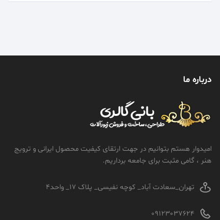
درباره ما
امیدوار هستم بتوانیم در جهت ارتقای کیفیت محصول ایرانی و ترویج
هنر ، گامی مثبت برای جامعه برداریم.
تهران_سعادت آباد_ کوچه نفیسی_ پلاک 17_ واحد4
09123037624