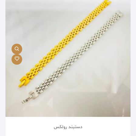
دستبند رولکس