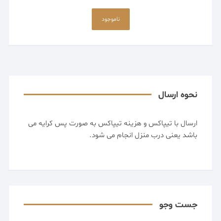
این
محصول
ناموجود
دارای
انواع
مختلفی
می
باشد.
گزینه
نحوه ارسال
ها
ممکن
ارسال با تیپاکس و هزینه تیپاکس به صورت پس کرایه می
است
باشد یعنی درب منزل انجام می شود.
در
صفحه
محصول
انتخاب
شوند
جست وجو