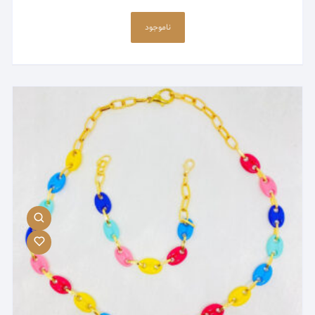
این
محصول
ناموجود
دارای
انواع
مختلفی
می
باشد.
گزینه
ها
ممکن
است
در
صفحه
محصول
انتخاب
شوند