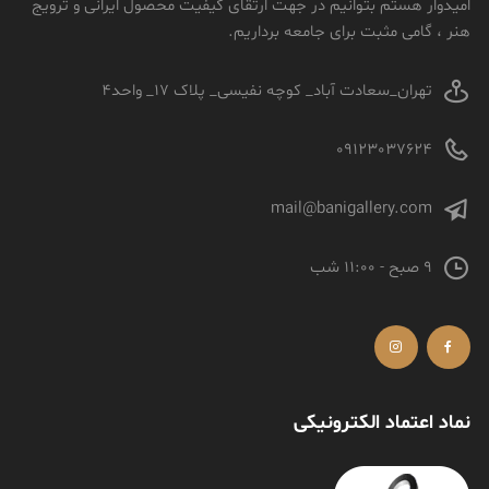
امیدوار هستم بتوانیم در جهت ارتقای کیفیت محصول ایرانی و ترویج
هنر ، گامی مثبت برای جامعه برداریم.
تهران_سعادت آباد_ کوچه نفیسی_ پلاک 17_ واحد4
09123037624
mail@banigallery.com
9 صبح - 11:00 شب
نماد اعتماد الکترونیکی