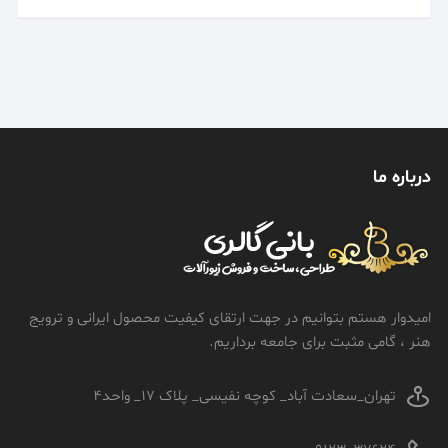
درباره ما
امیدوار هستم بتوانیم در جهت ارتقای کیفیت محصول ایرانی و ترویج
هنر ، گامی مثبت برای جامعه برداریم.
تهران_سعادت آباد_ کوچه نفیسی_ پلاک 17_ واحد4