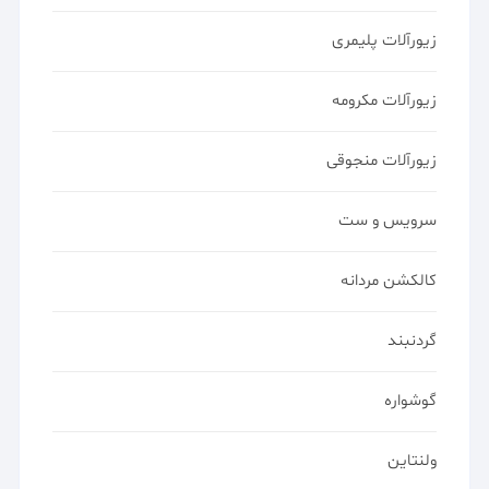
زیورآلات پلیمری
زیورآلات مکرومه
زیورآلات منجوقی
سرویس و ست
کالکشن مردانه
گردنبند
گوشواره
ولنتاین