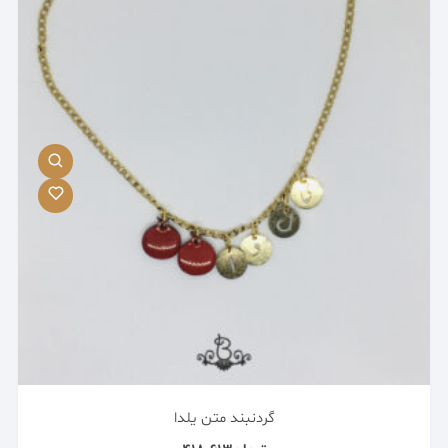
گردنبند متن یلدا