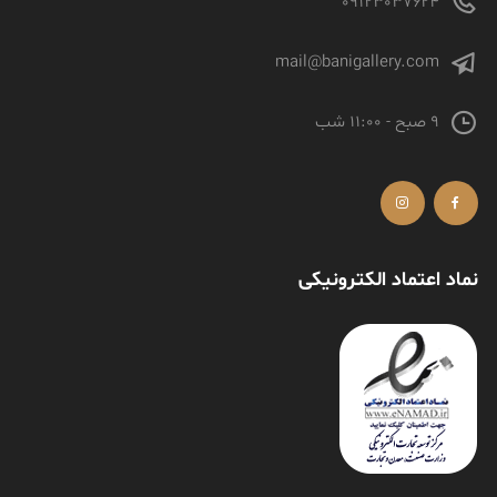
09123037624
mail@banigallery.com
9 صبح - 11:00 شب
نماد اعتماد الکترونیکی