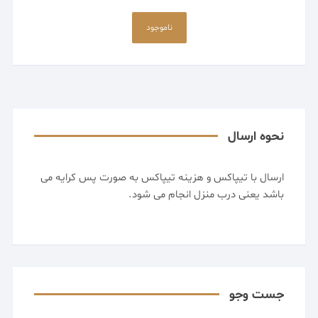
این
محصول
ناموجود
دارای
انواع
مختلفی
می
باشد.
گزینه
نحوه ارسال
ها
ممکن
ارسال با تیپاکس و هزینه تیپاکس به صورت پس کرایه می
است
باشد یعنی درب منزل انجام می شود.
در
صفحه
محصول
انتخاب
شوند
جست وجو