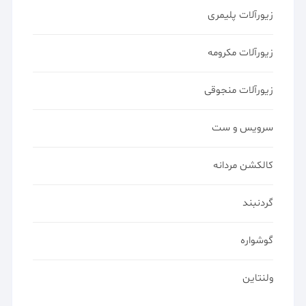
زیورآلات پلیمری
زیورآلات مکرومه
زیورآلات منجوقی
سرویس و ست
کالکشن مردانه
گردنبند
گوشواره
ولنتاین