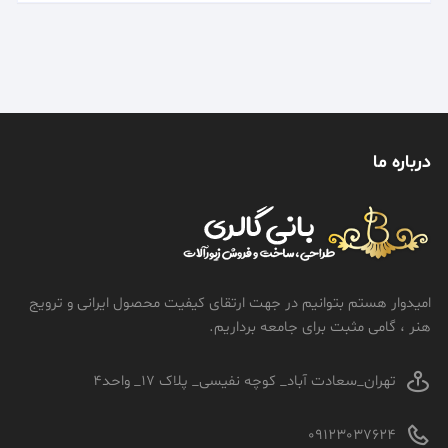
درباره ما
امیدوار هستم بتوانیم در جهت ارتقای کیفیت محصول ایرانی و ترویج
هنر ، گامی مثبت برای جامعه برداریم.
تهران_سعادت آباد_ کوچه نفیسی_ پلاک 17_ واحد4
09123037624