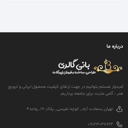
درباره ما
امیدوار هستم بتوانیم در جهت ارتقای کیفیت محصول ایرانی و ترویج
هنر ، گامی مثبت برای جامعه برداریم.
تهران_سعادت آباد_ کوچه نفیسی_ پلاک 17_ واحد4
09123037624