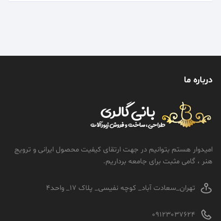
درباره ما
امیدوار هستم بتوانیم در جهت ارتقای کیفیت محصول ایرانی و ترویج
هنر ، گامی مثبت برای جامعه برداریم.
تهران_سعادت آباد_ کوچه نفیسی_ پلاک 17_ واحد4
09123037624