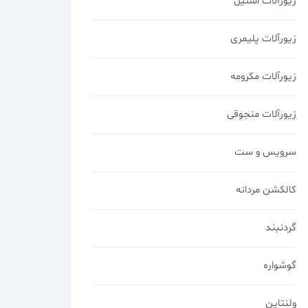
زیورآلات استیل
زیورآلات پلیمری
زیورآلات مکرومه
زیورآلات منجوقی
سرویس و ست
کالکشن مردانه
گردنبند
گوشواره
ولنتاین