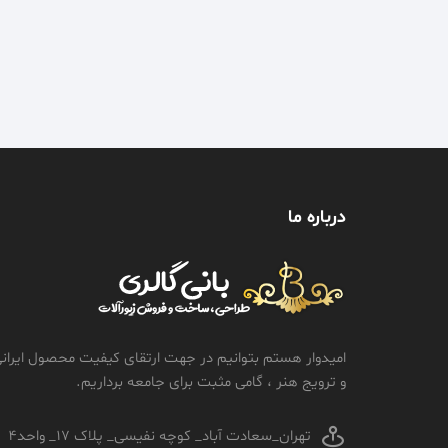
درباره ما
امیدوار هستم بتوانیم در جهت ارتقای کیفیت محصول ایران
و ترویج هنر ، گامی مثبت برای جامعه برداریم.
تهران_سعادت آباد_ کوچه نفیسی_ پلاک 17_ واحد4