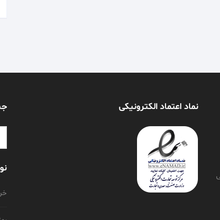
نماد اعتماد الکترونیکی
جس
or:
نو
ی
خری