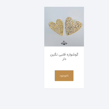
اکسسوری
پابند
کالکشن مردانه
زیورآلات استیل
گوشواره قلبی نگین
زیورآلات پلیمری
دار
زیورآلات مکرومه
ناموجود
زیورآلات منجوقی