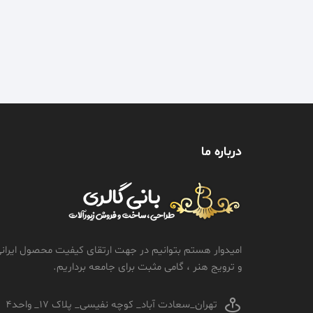
درباره ما
امیدوار هستم بتوانیم در جهت ارتقای کیفیت محصول ایران
و ترویج هنر ، گامی مثبت برای جامعه برداریم.
تهران_سعادت آباد_ کوچه نفیسی_ پلاک 17_ واحد4