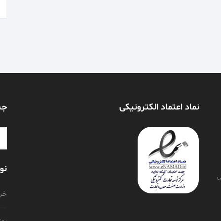
نماد اعتماد الکترونیکی
جس
or:
نو
ی
خری