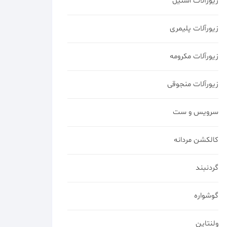
زیورآلات استیل
زیورآلات پلیمری
زیورآلات مکرومه
زیورآلات منجوقی
سرویس و ست
کالکشن مردانه
گردنبند
گوشواره
ولنتاین