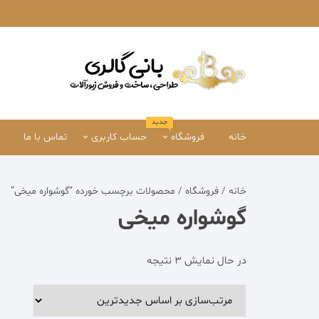
Ski
t
conten
جدید
خانه
فروشگاه
حساب کاربری
تماس با ما
دستبند
حساب کاربری من
خانه
/
فروشگاه
/ محصولات برچسب خورده “گوشواره میخی”
انگشتر
تسویه حساب
گوشواره میخی
سرویس و ست
سبدخرید
مرتب‌سازی
در حال نمایش 3 نتیجه
گردنبند
بر
اساس
گوشواره
جدیدترین