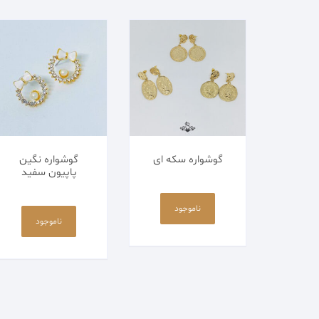
اکسسوری
پابند
کالکشن مردانه
زیورآلات استیل
گوشواره سکه ای
گوشواره نگین
زیورآلات پلیمری
پاپیون سفید
این
زیورآلات مکرومه
محصول
ناموجود
ناموجود
دارای
زیورآلات منجوقی
انواع
مختلفی
می
باشد.
گزینه