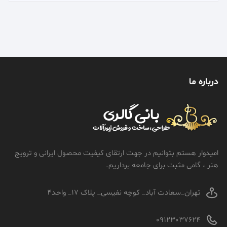
درباره ما
امیدوار هستم بتوانیم در جهت ارتقای کیفیت محصول ایرانی و ترویج
هنر ، گامی مثبت برای جامعه برداریم.
تهران_سعادت آباد_ کوچه نفیسی_ پلاک 17_ واحد4
09123037624