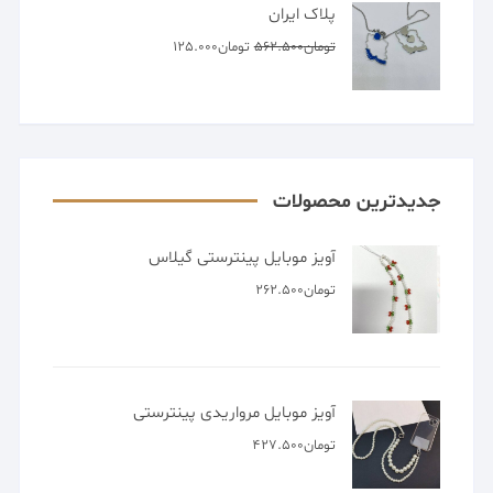
پلاک ایران
قیمت
قیمت
تومان
562.500
تومان
125.000
اصلی
فعلی
تومان562.500
تومان125.000
بود.
است.
جدیدترین محصولات
آویز موبایل پینترستی گیلاس
تومان
262.500
آویز موبایل مرواریدی پینترستی
تومان
427.500