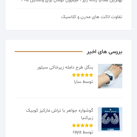
بهترین هدایا زنانه زیر 1 میلیون تومان برای ولنتاین 405
تفاوت لاکت های مدرن و کلاسیک
بررسی های اخیر
بنگل طرح دامله زیرخاکی سیلور
توسط سارا
امتیاز
5
از
5
گوشواره جواهر با تراش مارکیز کوبیک
زیرکنیا
توسط raya
امتیاز
5
از
5