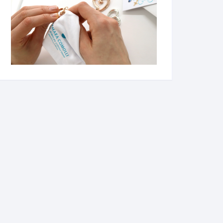
اکسسوری
پابند
کالکشن مردانه
زیورآلات استیل
زیورآلات پلیمری
زیورآلات مکرومه
زیورآلات منجوقی