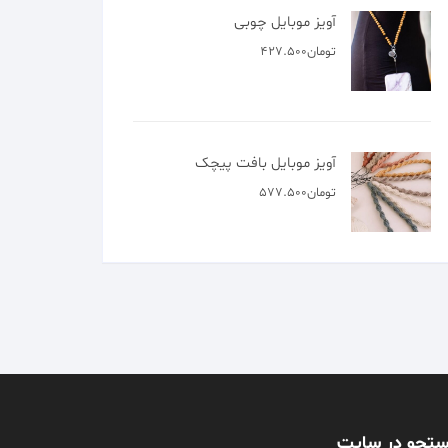
آویز موبایل چوبی
تومان
427.500
آویز موبایل بافت پیچک
تومان
577.500
تجو در سایت