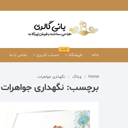
Ski
t
conten
جدید
خانه
فروشگاه
حساب کاربری
تماس با ما
دستبند
حساب کاربری من
Home
وبلاگ
نگهداری جواهرات
انگشتر
تسویه حساب
برچسب:
نگهداری جواهرات
سرویس و ست
سبدخرید
گردنبند
گوشواره