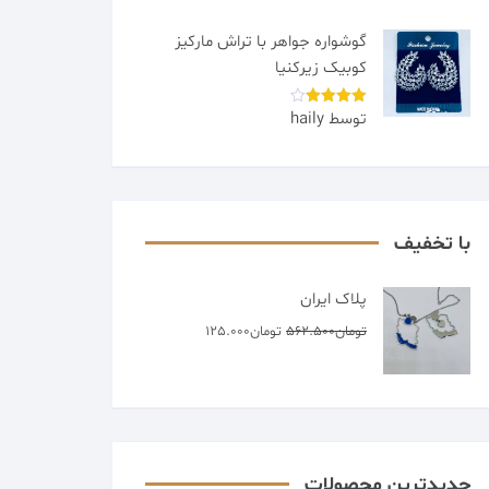
گوشواره جواهر با تراش مارکیز
کوبیک زیرکنیا
توسط haily
امتیاز
4
از 5
با تخفیف
پلاک ایران
قیمت
قیمت
تومان
562.500
تومان
125.000
اصلی
فعلی
تومان562.500
تومان125.000
بود.
است.
جدیدترین محصولات