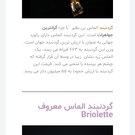
گردنبند
الماس بی نظیر ‘L جزء
گرانترین
جواهرات
است. این گردنبند الماس دارای رکورد
جهانی به عنوان با ارزش ترین گردنبند جهان است.
وزن این گردنبند به 673 قیراط می رسد، یک
الماس زرد نشان زیبا در وسط آن قرار گرفته که
چشم هر بیننده را متحیر می کند. قیمت این
گردنبند با ارزش حدودا به 55 میلیون دلار می رسد.
گردنبند الماس معروف
Briolette