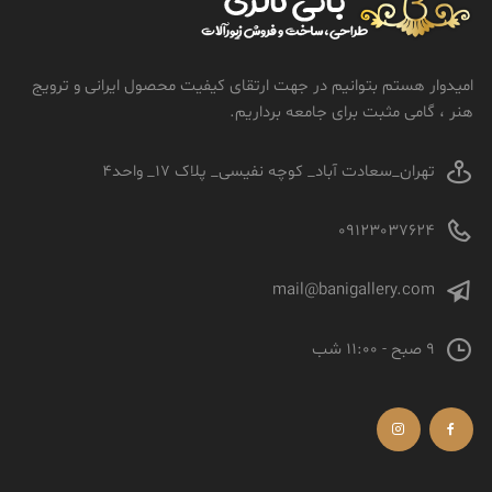
امیدوار هستم بتوانیم در جهت ارتقای کیفیت محصول ایرانی و ترویج
هنر ، گامی مثبت برای جامعه برداریم.
تهران_سعادت آباد_ کوچه نفیسی_ پلاک 17_ واحد4
09123037624
mail@banigallery.com
9 صبح - 11:00 شب