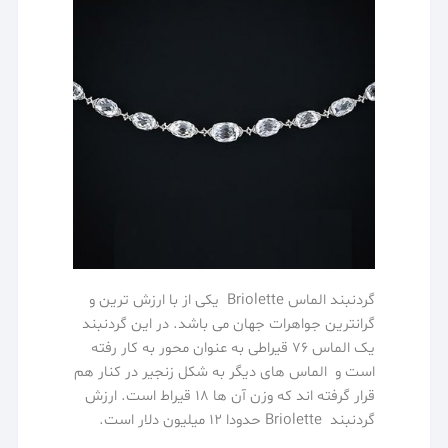
گردنبند الماس Briolette
یکی از با ارزش ترین و
گرانترین جواهرات جهان می باشد. در این گردنبند
یک الماس 76 قیراطی به عنوان محور به کار رفته
است و الماس های دیگر به شکل زنجیر در کنار هم
قرار گرفته اند که وزن آن ها 18 قیراط است. ارزش
گردنبند Briolette حدودا 12 میلیون دلار است.