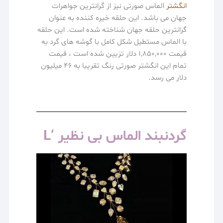
انگشتر
الماس صورتی نیز از گرانترین جواهرات
جهان می باشد. این حلقه خیره کننده به عنوان
گرانترین حلقه جهان شناخته شده است. این حلقه
با الماس مستطیل شکل کامل با گوشه های گرد به
قیمت 1,850,000 دلار تزیین شده است ، قیمت
تمام این انگشتر صورتی رنگ تقریبا به 46 میلیون
دلار می رسد.
گردنبند الماس بی نظیر ‘L