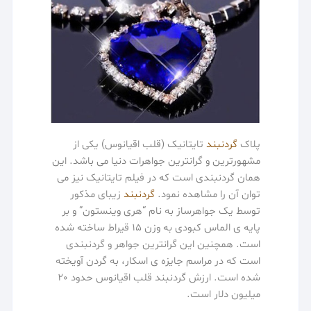
پلاک
گردنبند
تایتانیک (قلب اقیانوس) یکی از
مشهورترین و گرانترین جواهرات دنیا می باشد. این
همان گردنبندی است که در فیلم تایتانیک نیز می
توان آن را مشاهده نمود.
گردنبند
زیبای مذکور
توسط یک جواهرساز به نام “هری وینستون” و بر
پایه ی الماس کبودی به وزن ۱۵ قیراط ساخته شده
است. همچنین این گرانترین جواهر و گردنبندی
است که در مراسم جایزه ی اسکار، به گردن آویخته
شده است. ارزش گردنبند قلب اقیانوس حدود 20
میلیون دلار است.