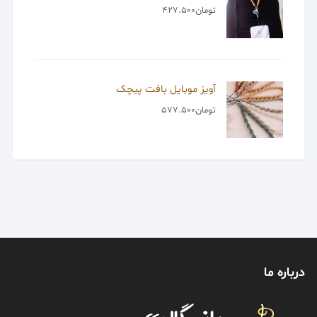
تومان
427.500
آویز موبایل بافت پیچک
تومان
577.500
درباره ما