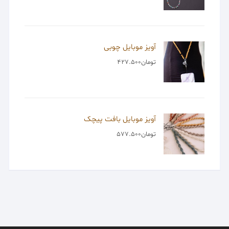
آویز موبایل چوبی
تومان
427.500
آویز موبایل بافت پیچک
تومان
577.500