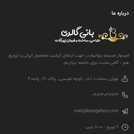
درباره ما
امیدوار هستم بتوانیم در جهت ارتقای کیفیت محصول ایرانی و ترویج
هنر ، گامی مثبت برای جامعه برداریم.
تهران_سعادت آباد_ کوچه نفیسی_ پلاک 17_ واحد4
09123037624
mail@banigallery.com
9 صبح - 11:00 شب