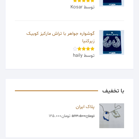
توسط Kosar
امتیاز
5
از
5
گوشواره جواهر با تراش مارکیز کوبیک
زیرکنیا
توسط haily
امتیاز
4
از 5
با تخفیف
پلاک ایران
تومان
562.500
تومان
125.000