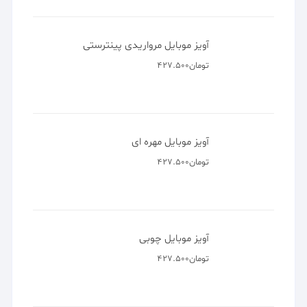
بود.
است.
جدیدترین محصولات
آویز موبایل پینترستی گیلاس
تومان
262.500
آویز موبایل مرواریدی پینترستی
تومان
427.500
آویز موبایل مهره ای