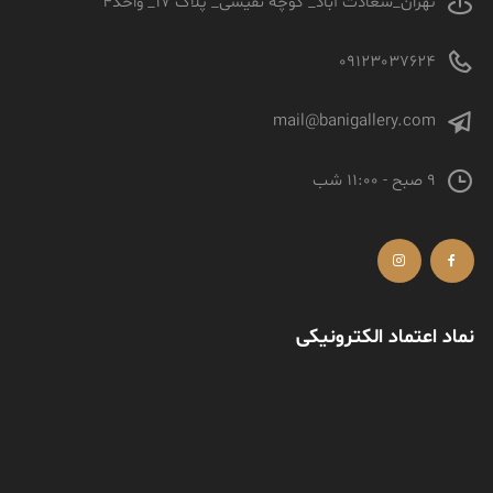
درباره ما
امیدوار هستم بتوانیم در جهت ارتقای کیفیت محصول ایرانی و ترویج
هنر ، گامی مثبت برای جامعه برداریم.
تهران_سعادت آباد_ کوچه نفیسی_ پلاک 17_ واحد4
09123037624
mail@banigallery.com
9 صبح - 11:00 شب