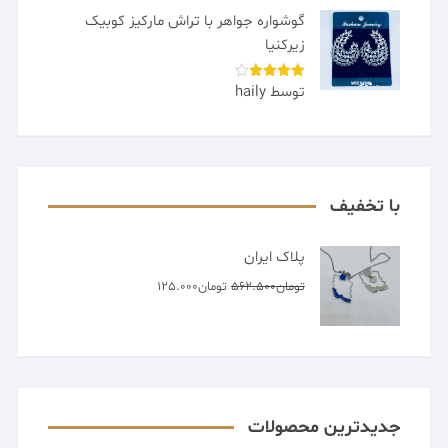
گوشواره جواهر با تراش مارکیز کوبیک
زیرکنیا
توسط haily
امتیاز
4
از 5
با تخفیف
پلاک ایران
قیمت
قیمت
تومان
562.500
تومان
125.000
اصلی
فعلی
تومان562.500
تومان125.000
بود.
است.
جدیدترین محصولات