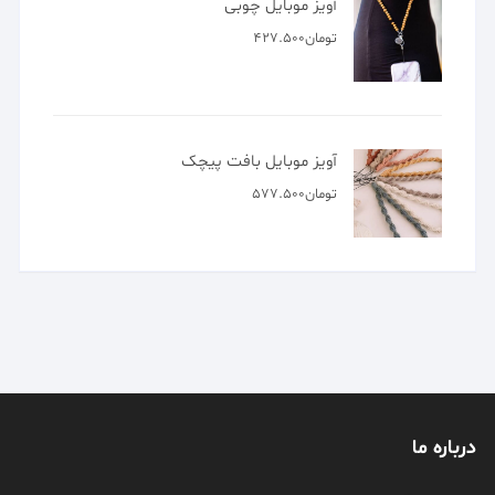
آویز موبایل چوبی
تومان
427.500
آویز موبایل بافت پیچک
تومان
577.500
درباره ما