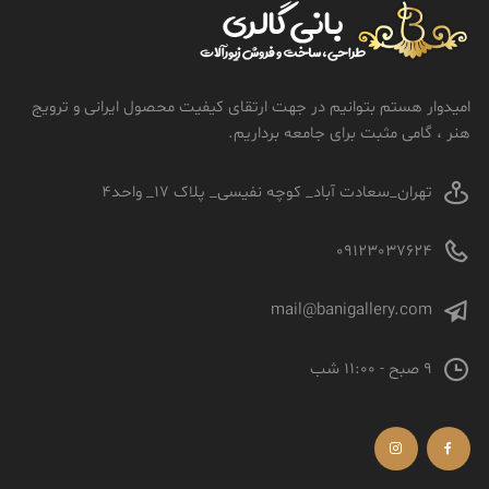
امیدوار هستم بتوانیم در جهت ارتقای کیفیت محصول ایرانی و ترویج
هنر ، گامی مثبت برای جامعه برداریم.
تهران_سعادت آباد_ کوچه نفیسی_ پلاک 17_ واحد4
09123037624
mail@banigallery.com
9 صبح - 11:00 شب