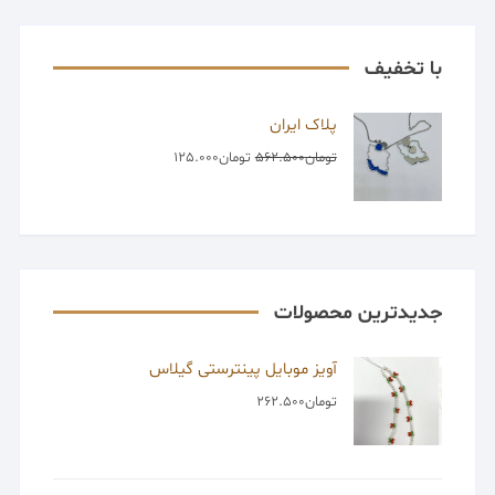
با تخفیف
پلاک ایران
تومان
562.500
تومان
125.000
جدیدترین محصولات
آویز موبایل پینترستی گیلاس
تومان
262.500