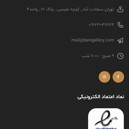
تهران_سعادت آباد_ کوچه نفیسی_ پلاک 17_ واحد4
09123037624
mail@banigallery.com
9 صبح - 11:00 شب
نماد اعتماد الکترونیکی